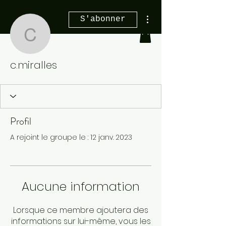
Plus d'actions
S'abonner
c.miralles
c.miralles
Profil
A rejoint le groupe le : 12 janv. 2023
Aucune information
Lorsque ce membre ajoutera des
informations sur lui-même, vous les