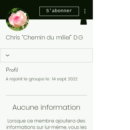
Plus d'actions
S'abonner
Chris “Chemin du miliei” D.G
Profil
A rejoint le groupe le : 14 sept. 2022
Aucune information
Lorsque ce membre ajoutera des
informations sur lui-même, vous les