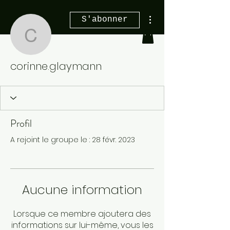
Plus d'actions
S'abonner
corinne.glaymann
corinne.glaymann
Profil
A rejoint le groupe le : 28 févr. 2023
Aucune information
Lorsque ce membre ajoutera des
informations sur lui-même, vous les