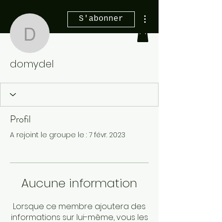
Plus d'actions
S'abonner
domydel
domydel
Profil
A rejoint le groupe le : 7 févr. 2023
Aucune information
Lorsque ce membre ajoutera des
informations sur lui-même, vous les