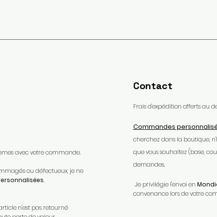
Contact
Frais d'expédition offerts au
Commandes personnalis
cherchez dans la boutique, n
que vous souhaitez (base, coule
oblèmes avec votre commande.​
demandes.
ndommagés ou défectueux, je ne
rsonnalisées
.​
Je privilégie l'envoi en
Mondia
convenance lors de votre c
article n'est pas retourné
oute perte de valeur.