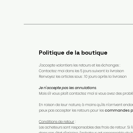
Politique de la boutique
J'accepte volontiers les retours et les échanges :
Contactez moi dans les 5 jours suivant la livraison
Renvoyez les articles sous : 10 jours après la livraison
Je n'accepte pas les annulations
.
Mais s'il vous plaît contactez moï si vous avez des pr
En raison de leur nature, à moins qu'ils n'arrivent e
peux pas accepter les retours pour les
commandes pe
Conditions de retour
:
Les acheteurs sont responsables des frais de retour. Si l'
dans son état d'origine, l'acheteur est responsable de t