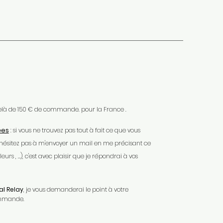
 delà de 150 € de commande. pour la France .
ées
: si vous ne trouvez pas tout à fait ce que vous
'hésitez pas à m'envoyer un mail en me précisant ce
urs , …), c'est avec plaisir que je répondrai à vos
l Relay
, je vous demanderai le point à votre
ommande.