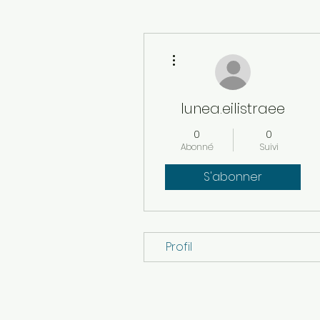
Plus d'actions
lunea.eilistraee
0
0
Abonné
Suivi
S'abonner
Profil