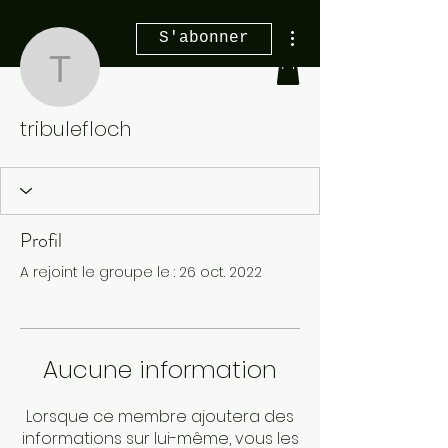
Plus d'actions
S'abonner
tribulefloch
tribulefloch
Profil
A rejoint le groupe le : 26 oct. 2022
Aucune information
Lorsque ce membre ajoutera des
informations sur lui-même, vous les