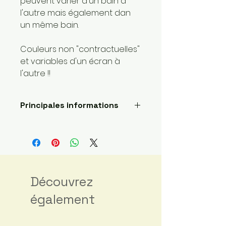
peuvent varier d'un bain à
l'autre mais également dan
un même bain.
Couleurs non "contractuelles"
et variables d'un écran à
l'autre !!
Principales informations
Longueur: 400 mètres
Poids de la laine: 1 super fin
Fait main
Envoyé par une petite
entreprise basée ici :
France
Découvrez
Matériaux : Fibre principale:
également
Laine; Fibre secondaire: Yack