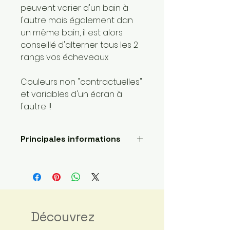
peuvent varier d'un bain à
l'autre mais également dan
un même bain, il est alors
conseillé d'alterner tous les 2
rangs vos écheveaux
Couleurs non "contractuelles"
et variables d'un écran à
l'autre !!
Principales informations
Longueur: 420 mètres
Poids de la laine: 0 dentelle
Fait main
Envoyé par une petite
entreprise basée ici :
France
Découvrez
Matériaux : Fibre principale: