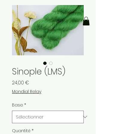
Sinople (LMS)
Prix
24,00 €
Mondial Relay
Base
*
Quantité
*