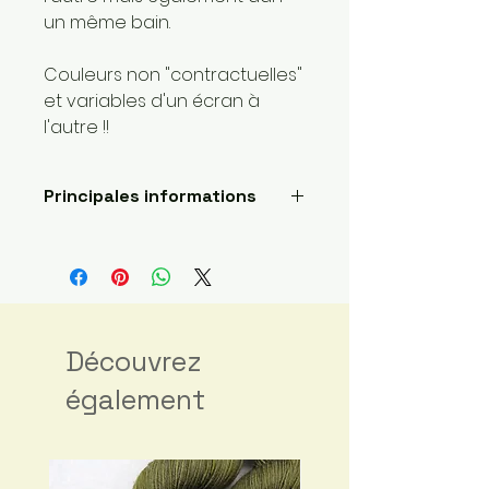
un même bain.
Couleurs non "contractuelles"
et variables d'un écran à
l'autre !!
Principales informations
Longueur: 400 mètres
Poids de la laine: 1 super fin
Fait main
Envoyé par une petite
entreprise basée ici :
France
Découvrez
Matériaux : Fibre principale:
également
Laine; Fibre secondaire: Nylon