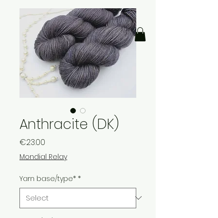
Anthracite (DK)
Price
€23.00
Mondial Relay
Yarn base/type*
*