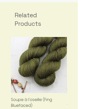
France
Related
Products
Soupe à l'oseille (Fing
Bleu nuit (Fing Bluefa
Bluefaced)