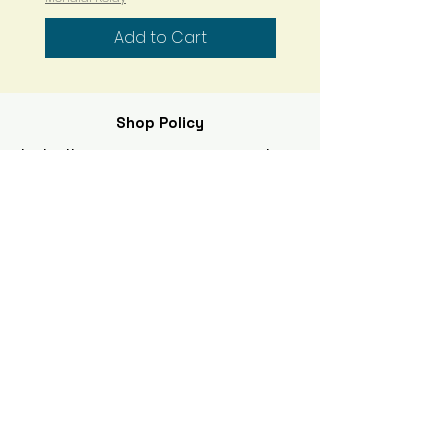
Add to Cart
Shop Policy
I gladly accept returns and
exchanges
Contact me within: 5 days of delivery
Ship items back within: 10 days of
delivery
I don't accept cancellations
But please contact me if you have any
problems with your order.
The following items can't be
returned or exchanged