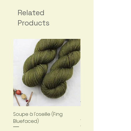
Related
Products
Soupe à l'oseille (Fing
Bleu nuit (Fing Bluefa
Bluefaced)
Regular Price
€24.00