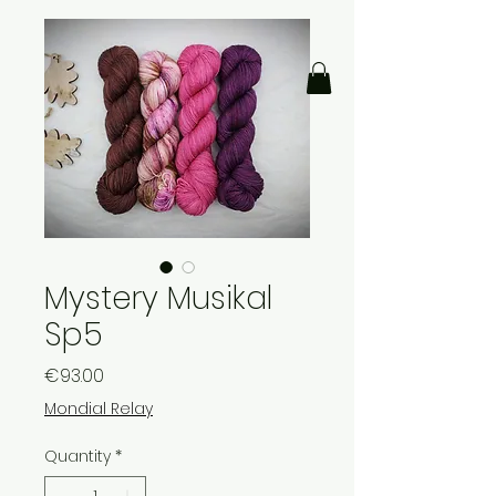
Mystery Musikal
Sp5
Price
€93.00
Mondial Relay
Quantity
*