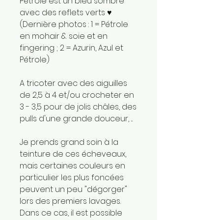
Pétrole est un bleu sombre
avec des reflets verts ♥
(Dernière photos : 1 = Pétrole
en mohair & soie et en
fingering ; 2 = Azurin, Azul et
Pétrole)
A tricoter avec des aiguilles
de 2,5 à 4 et/ou crocheter en
3 - 3,5 pour de jolis châles, des
pulls d'une grande douceur, ...
Je prends grand soin à la
teinture de ces écheveaux,
mais certaines couleurs en
particulier les plus foncées
peuvent un peu "dégorger"
lors des premiers lavages.
Dans ce cas, il est possible