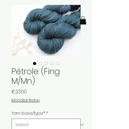
Pétrole (Fing
M/Mn)
Price
€23.00
Mondial Relay
Yarn base/type*
*