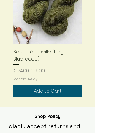
Soupe à l'oseille (Fing
Bleu nuit (Fing Bluefa
Bluefaced)
Regular Price
€24.00
Regular Price
Sale Price
€24.00
€19.00
Mondial Relay
Mondial Relay
Add to Cart
Shop Policy
I gladly accept returns and