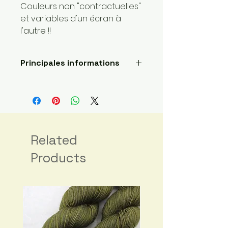
Couleurs non "contractuelles"
et variables d'un écran à
l'autre !!
Principales informations
Longueur: 366 mètres
Poids de la laine: 1 super fin
Fait main
Envoyé par une petite
entreprise basée ici :
France
Related
Matériaux : Fibre principale:
Products
Laine