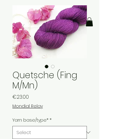
Quetsche (Fing
M/Mn)
Price
€23.00
Mondial Relay
Yarn base/type*
*