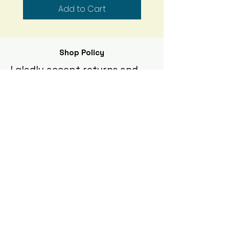
Add to Cart
Shop Policy
I gladly accept returns and
exchanges
Contact me within: 5 days of delivery
Ship items back within: 10 days of
delivery
I don't accept cancellations
But please contact me if you have any
problems with your order.
The following items can't be
returned or exchanged
Because of the nature of these items,