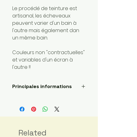
Le procédé de teinture est
artisanal, les écheveaux
peuvent varier d'un bain à
l'autre mais également dan
un même bain.
Couleurs non "contractuelles"
et variables d'un écran à
l'autre !!
Principales informations
Longueur: 400 mètres
Poids de la laine: 1 super fin
Fait main
Envoyé par une petite
entreprise basée ici :
France
Related