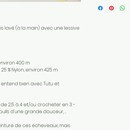
Longueur: 400 
Poids de la laine
Fait main
Envoyé par une 
France
is lavé (à la main) avec une lessive
Matériaux : Fibre
environ 400 m
 25 % Nylon, environ 425 m
 entend bien avec Tutu et
 de 2,5 à 4 et/ou crocheter en 3 -
pulls d'une grande douceur, ...
einture de ces écheveaux, mais