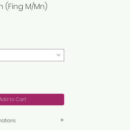
n (Fing M/Mn)
Add to Cart
mations