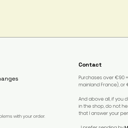
Contact
Purchases over €90 = 
changes
mainland France), or 
And above all, if you 
in the shop, do not he
that I answer your pe
lems with your order.
I prefer sending by
M