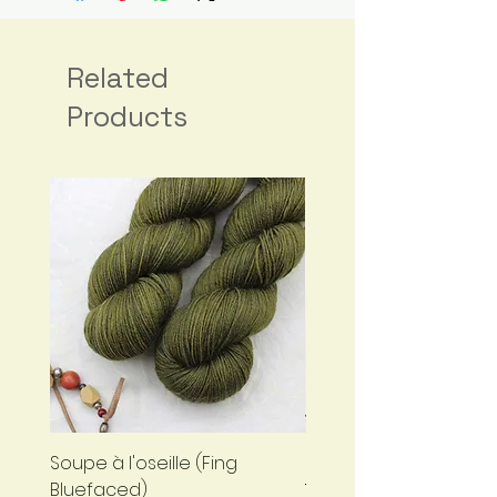
Fait main
Envoyé par une petite
entreprise basée ici :
France
Related
Matériaux : Fibre principale:
Products
Laine
Soupe à l'oseille (Fing
Bleu nuit (Fing Bluefa
Bluefaced)