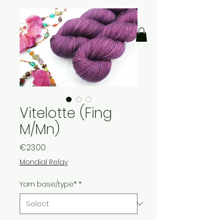
Vitelotte (Fing
M/Mn)
Price
€23.00
Mondial Relay
Yarn base/type*
*