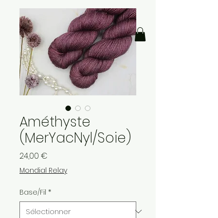
Améthyste
(MerYacNyl/Soie)
Prix
24,00 €
Mondial Relay
Base/Fil
*