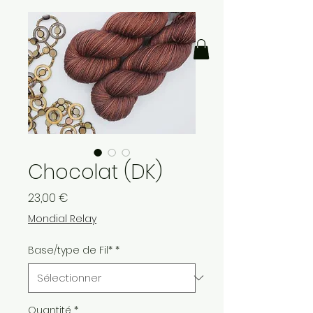
Chocolat (DK)
Prix
23,00 €
Mondial Relay
Base/type de Fil*
*
Quantité
*