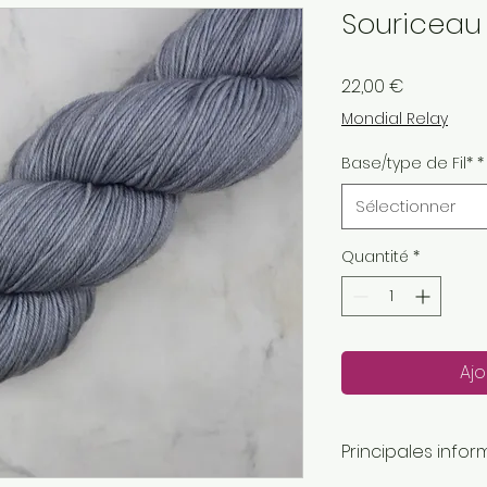
Souriceau 
Prix
22,00 €
Mondial Relay
Base/type de Fil*
*
Sélectionner
Quantité
*
Ajo
Principales infor