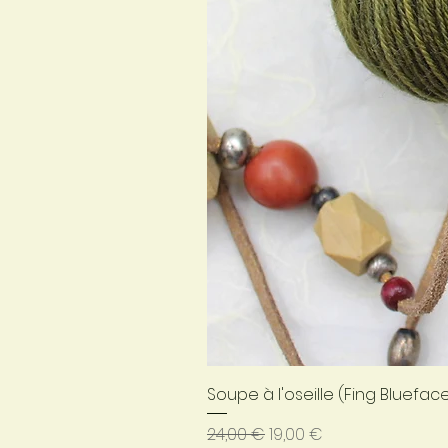
Soupe à l'oseille (Fing Bluefac
Prix original
Prix promotionnel
24,00 €
19,00 €