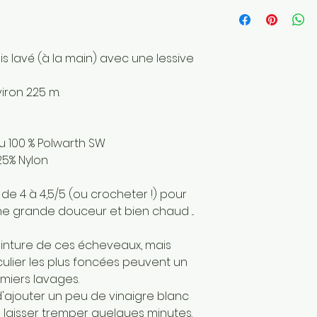
Fait main
Envoyé par une 
France
is lavé (à la main) avec une lessive
iron 225 m.
u 100 % Polwarth SW
25% Nylon
 de 4 à 4,5/5 (ou crocheter !) pour
une grande douceur et bien chaud ...
einture de ces écheveaux, mais
culier les plus foncées peuvent un
miers lavages.
 d'ajouter un peu de vinaigre blanc
 laisser tremper quelques minutes.