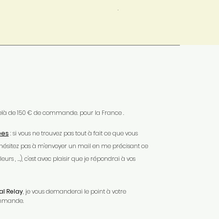
Mondial Relay
 delà de 150 € de commande. pour la France .
ées
: si vous ne trouvez pas tout à fait ce que vous
'hésitez pas à m'envoyer un mail en me précisant ce
urs , …), c'est avec plaisir que je répondrai à vos
l Relay
, je vous demanderai le point à votre
ommande.