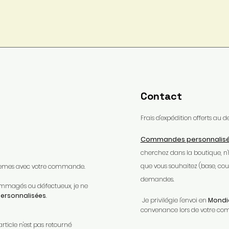
Contact
Frais d'expédition offerts au
Commandes personnalis
cherchez dans la boutique, n
que vous souhaitez (base, coule
oblèmes avec votre commande.​
demandes.
ndommagés ou défectueux, je ne
rsonnalisées
.​
Je privilégie l'envoi en
Mondia
convenance lors de votre c
article n'est pas retourné