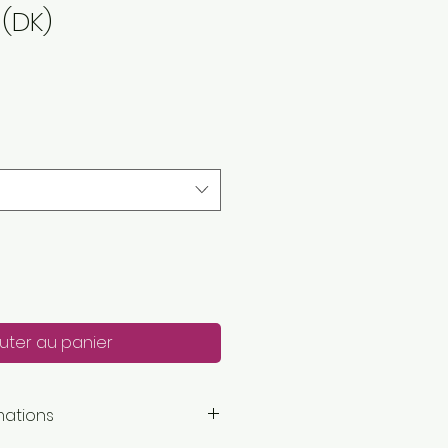
(DK)
uter au panier
mations