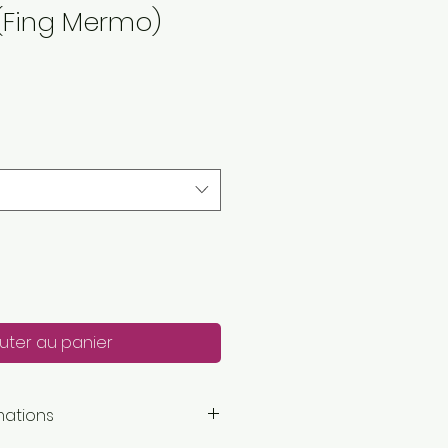
(Fing Mermo)
uter au panier
mations