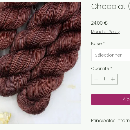
Chocolat 
Prix
24,00 €
Mondial Relay
Base
*
Sélectionner
Quantité
*
Ajo
Principales infor