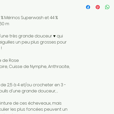
Longueur: 360 
Poids de la laine
Fait main
6 % Mérinos Superwash et 44 %
Envoyé par une 
France
360 m
Matériaux : Fibre
secondaire: Mo
 d'une très grande douceur ♥ qui
aiguilles un peu plus grosses pour
!
e de Rose
oire, Cuisse de Nymphe, Anthracite,
 de 2,5 à 4 et/ou crocheter en 3 -
pulls d'une grande douceur, ...
einture de ces écheveaux, mais
culier les plus foncées peuvent un