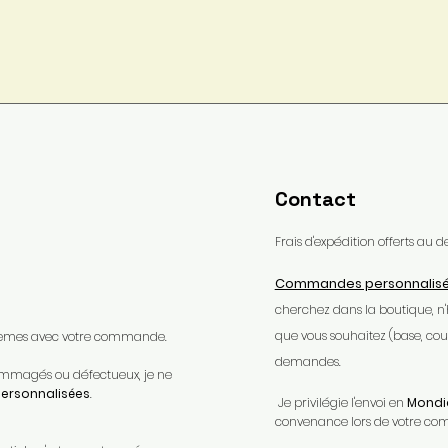
Contact
Frais d'expédition offerts au
Commandes personnalis
cherchez dans la boutique, n
que vous souhaitez (base, coule
oblèmes avec votre commande.​
demandes.
ndommagés ou défectueux, je ne
rsonnalisées
.​
Je privilégie l'envoi en
Mondia
convenance lors de votre c