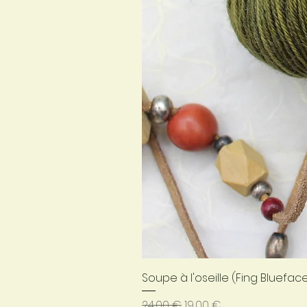
Soupe à l'oseille (Fing Bluefac
Prix original
Prix promotionnel
24,00 €
19,00 €