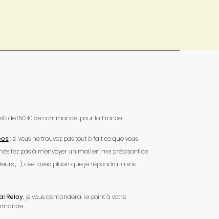
Mondial Relay
 delà de 150 € de commande. pour la France .
ées
: si vous ne trouvez pas tout à fait ce que vous
'hésitez pas à m'envoyer un mail en me précisant ce
urs , …), c'est avec plaisir que je répondrai à vos
l Relay
, je vous demanderai le point à votre
ommande.