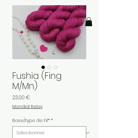
Fushia (Fing
M/Mn)
Prix
23,00 €
Mondial Relay
Base/type de Fil*
*