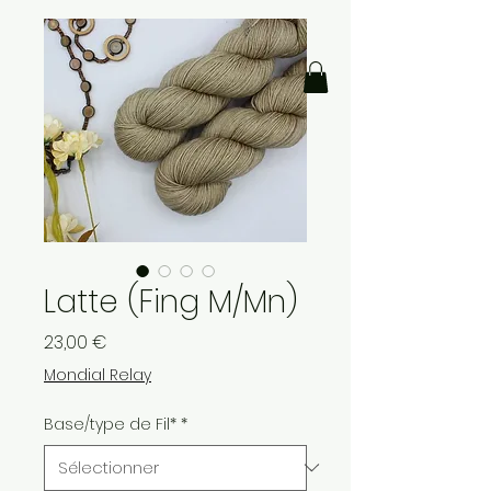
Latte (Fing M/Mn)
Prix
23,00 €
Mondial Relay
Base/type de Fil*
*