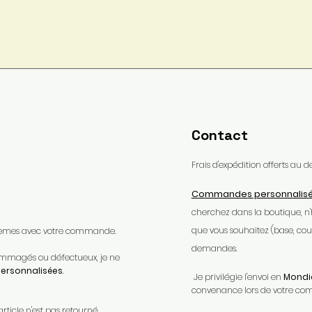
Contact
Frais d'expédition offerts au
Commandes personnalis
cherchez dans la boutique, n
que vous souhaitez (base, coule
oblèmes avec votre commande.​
demandes.
ndommagés ou défectueux, je ne
rsonnalisées
.​
Je privilégie l'envoi en
Mondia
convenance lors de votre c
article n'est pas retourné