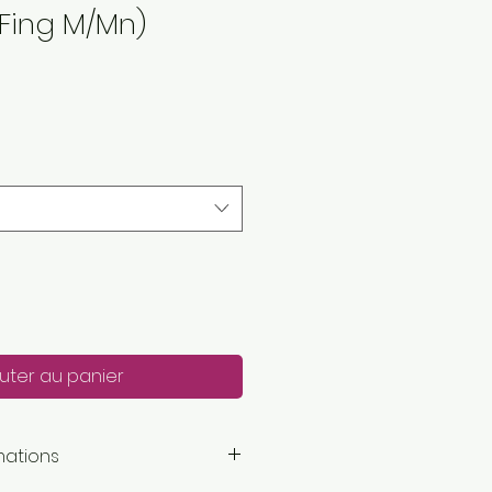
(Fing M/Mn)
uter au panier
mations