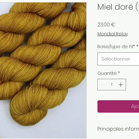
Miel doré 
Prix
23,00 €
Mondial Relay
Base/type de Fil*
*
Sélectionner
Quantité
*
Ajo
Principales infor