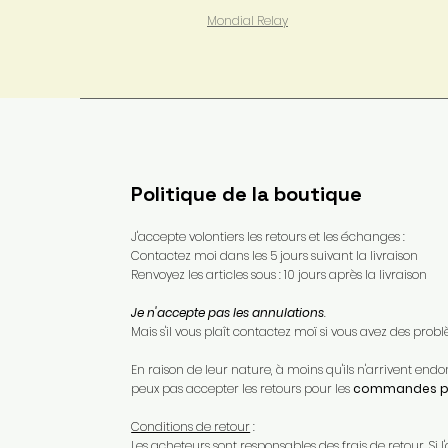
Mondial Relay
Politique de la boutique
J'accepte volontiers les retours et les échanges :
Contactez moi dans les 5 jours suivant la livraison
Renvoyez les articles sous : 10 jours après la livraison
Je n'accepte pas les annulations
.
Mais s'il vous plaît contactez moï si vous avez des pr
En raison de leur nature, à moins qu'ils n'arrivent e
peux pas accepter les retours pour les
commandes pe
Conditions de retour
:
Les acheteurs sont responsables des frais de retour. Si l'