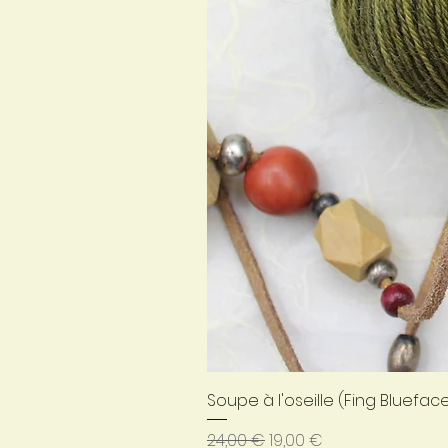
Soupe à l'oseille (Fing Bluefac
Prix original
Prix promotionnel
24,00 €
19,00 €