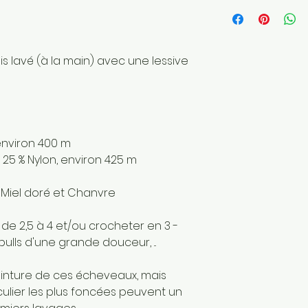
Longueur: 400 
Poids de la laine
Fait main
Envoyé par une 
is lavé (à la main) avec une lessive
France
Matériaux : Fibre
environ 400 m
 25 % Nylon, environ 425 m
e, Miel doré et Chanvre
 de 2,5 à 4 et/ou crocheter en 3 -
pulls d'une grande douceur, ...
einture de ces écheveaux, mais
culier les plus foncées peuvent un