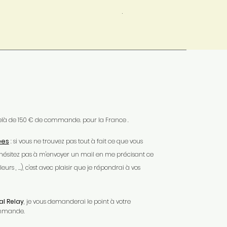
Mondial Relay
 delà de 150 € de commande. pour la France .
ées
: si vous ne trouvez pas tout à fait ce que vous
'hésitez pas à m'envoyer un mail en me précisant ce
urs , …), c'est avec plaisir que je répondrai à vos
l Relay
, je vous demanderai le point à votre
ommande.