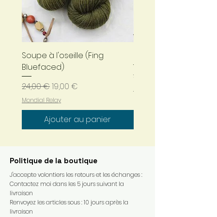
Soupe à l'oseille (Fing
Bleu nuit (Fing Bluefa
Bluefaced)
Prix original
24,00 €
Prix original
Prix promotionnel
24,00 €
19,00 €
Mondial Relay
Mondial Relay
Ajouter au panier
Politique de la boutique
J'accepte volontiers les retours et les échanges :
Contactez moi dans les 5 jours suivant la
livraison
Renvoyez les articles sous : 10 jours après la
livraison