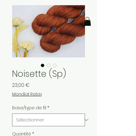
Noisette (Sp)
Prix
23,00 €
Mondial Relay
Base/type de fil
*
Quantité
*