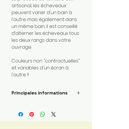
artisanal, les écheveaux
peuvent varier d'un bain à
l'autre mais également dans
un même bain, il est conseillé
d’alterner les écheveaux tous
les deux rangs dans votre
ouvrage.
Couleurs non "contractuelles"
et variables d'un écran à
l'autre !!
Principales informations
Longueur: 300 mètres
Poids de la laine: 2 sport /fin
Fait main
Envoyé par une petite
entreprise basée ici :