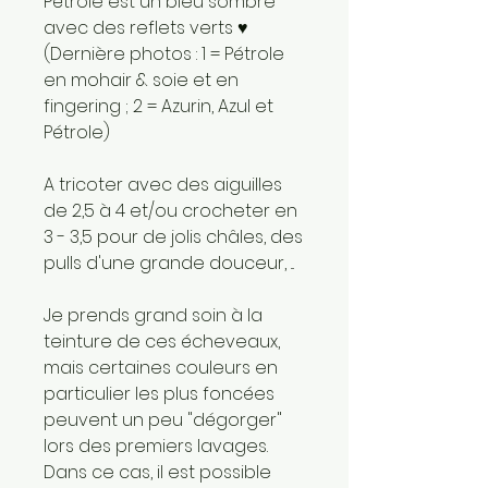
Pétrole est un bleu sombre
avec des reflets verts ♥
(Dernière photos : 1 = Pétrole
en mohair & soie et en
fingering ; 2 = Azurin, Azul et
Pétrole)
A tricoter avec des aiguilles
de 2,5 à 4 et/ou crocheter en
3 - 3,5 pour de jolis châles, des
pulls d'une grande douceur, ...
Je prends grand soin à la
teinture de ces écheveaux,
mais certaines couleurs en
particulier les plus foncées
peuvent un peu "dégorger"
lors des premiers lavages.
Dans ce cas, il est possible