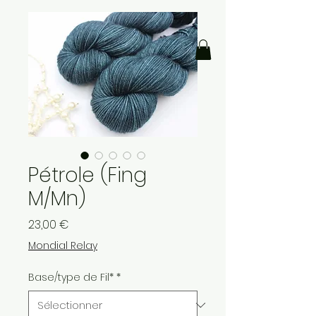
Pétrole (Fing
M/Mn)
Prix
23,00 €
Mondial Relay
Base/type de Fil*
*