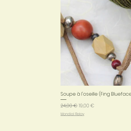
Soupe à l'oseille (Fing Bluefac
Prix original
Prix promotionnel
24,00 €
19,00 €
Mondial Relay