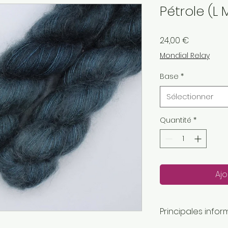
Pétrole (L 
Prix
24,00 €
Mondial Relay
Base
*
Sélectionner
Quantité
*
Ajo
Principales infor