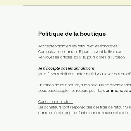
Politique de la boutique
J'accepte volontiers les retours et les échanges :
Contactez moi dans les 5 jours suivant la livraison
Renvoyez les articles sous : 10 jours après la livraison
Je n'accepte pas les annulations
.
Mais s'il vous plaît contactez moï si vous avez des pr
En raison de leur nature, à moins qu'ils n'arrivent e
peux pas accepter les retours pour les
commandes pe
Conditions de retour
:
Les acheteurs sont responsables des frais de retour. Si l'
dans son état d'origine, l'acheteur est responsable de t