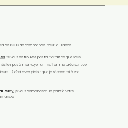
 delà de 150 € de commande. pour la France .
ées
: si vous ne trouvez pas tout à fait ce que vous
'hésitez pas à m'envoyer un mail en me précisant ce
urs , …), c'est avec plaisir que je répondrai à vos
l Relay
, je vous demanderai le point à votre
ommande.