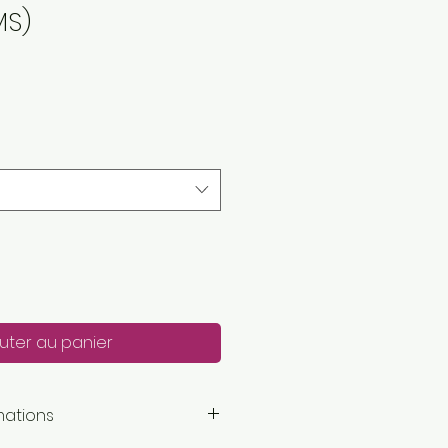
MS)
uter au panier
mations