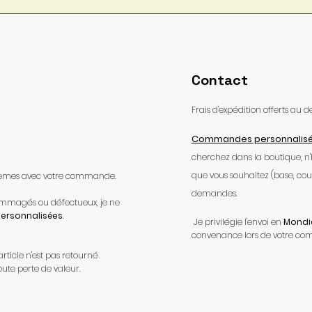
Contact
Frais d'expédition offerts au
Commandes personnalis
cherchez dans la boutique, n
que vous souhaitez (base, coule
oblèmes avec votre commande.​
demandes.
ndommagés ou défectueux, je ne
rsonnalisées
.​
Je privilégie l'envoi en
Mondia
convenance lors de votre c
article n'est pas retourné
oute perte de valeur.