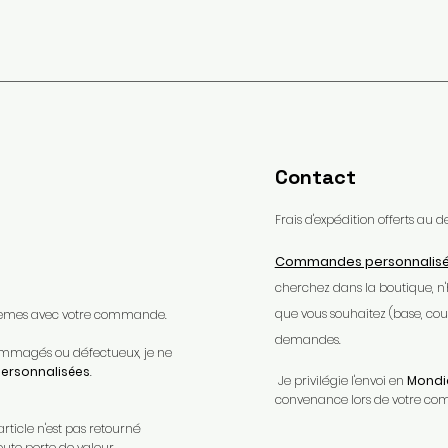
Contact
Frais d'expédition offerts au
Commandes personnalis
cherchez dans la boutique, n
que vous souhaitez (base, coule
oblèmes avec votre commande.​
demandes.
ndommagés ou défectueux, je ne
rsonnalisées
.​
Je privilégie l'envoi en
Mondia
convenance lors de votre c
article n'est pas retourné
oute perte de valeur.