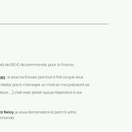
 delà de 150 € de commande. pour la France .
ées
: si vous ne trouvez pas tout à fait ce que vous
'hésitez pas à m'envoyer un mail en me précisant ce
urs , …), c'est avec plaisir que je répondrai à vos
l Relay
, je vous demanderai le point à votre
ommande.