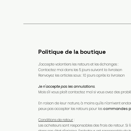
Politique de la boutique
J'accepte volontiers les retours et les échanges :
Contactez moi dans les 5 jours suivant la livraison
Renvoyez les articles sous : 10 jours après la livraison
Je n'accepte pas les annulations
.
Mais s'il vous plaît contactez moï si vous avez des pr
En raison de leur nature, à moins qu'ils n'arrivent e
peux pas accepter les retours pour les
commandes pe
Conditions de retour
:
Les acheteurs sont responsables des frais de retour. Si l'
dans son état d'origine, l'acheteur est responsable de t