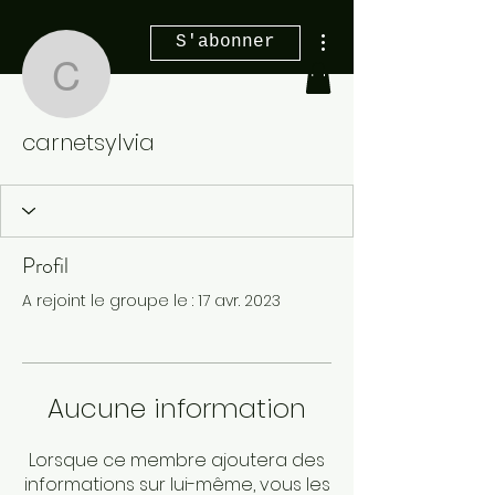
Plus d'actions
S'abonner
carnetsylvia
carnetsylvia
Profil
A rejoint le groupe le : 17 avr. 2023
Aucune information
Lorsque ce membre ajoutera des
informations sur lui-même, vous les