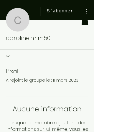
Plus d'actions
S'abonner
caroline.mlm50
caroline.mlm50
Profil
A rejoint le groupe le : 11 mars 2023
Aucune information
Lorsque ce membre ajoutera des
informations sur lui-même, vous les