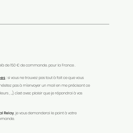
 delà de 150 € de commande. pour la France .
ées
: si vous ne trouvez pas tout à fait ce que vous
'hésitez pas à m'envoyer un mail en me précisant ce
urs , …), c'est avec plaisir que je répondrai à vos
l Relay
, je vous demanderai le point à votre
ommande.