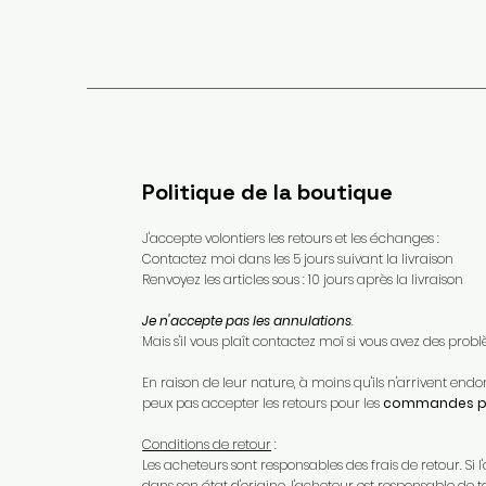
Politique de la boutique
J'accepte volontiers les retours et les échanges :
Contactez moi dans les 5 jours suivant la livraison
Renvoyez les articles sous : 10 jours après la livraison
Je n'accepte pas les annulations
.
Mais s'il vous plaît contactez moï si vous avez des pr
En raison de leur nature, à moins qu'ils n'arrivent e
peux pas accepter les retours pour les
commandes pe
Conditions de retour
:
Les acheteurs sont responsables des frais de retour. Si l'
dans son état d'origine, l'acheteur est responsable de t