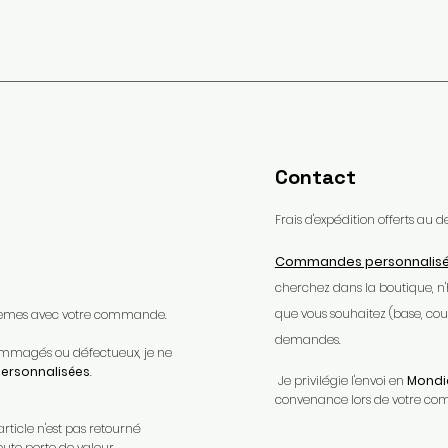
Contact
Frais d'expédition offerts au
Commandes personnalis
cherchez dans la boutique, n
que vous souhaitez (base, coule
oblèmes avec votre commande.​
demandes.
ndommagés ou défectueux, je ne
rsonnalisées
.​
Je privilégie l'envoi en
Mondia
convenance lors de votre c
article n'est pas retourné
oute perte de valeur.