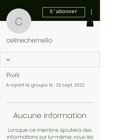
Plus d'actions
S'abonner
celinechemello
celinechemello
Profil
A rejoint le groupe le : 23 sept. 2022
Aucune information
Lorsque ce membre ajoutera des
informations sur lui-même, vous les