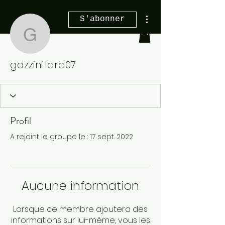
Plus d'actions
S'abonner
gazzini.lara07
gazzini.lara07
Profil
A rejoint le groupe le : 17 sept. 2022
Aucune information
Lorsque ce membre ajoutera des
informations sur lui-même, vous les