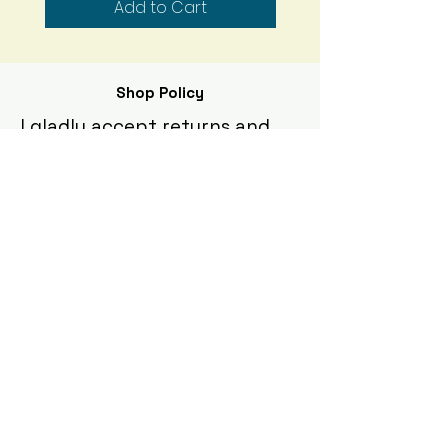
Add to Cart
Shop Policy
I gladly accept returns and
exchanges
Contact me within: 5 days of delivery
Ship items back within: 10 days of
delivery
I don't accept cancellations
But please contact me if you have any
problems with your order.
The following items can't be
returned or exchanged
Because of the nature of these items,