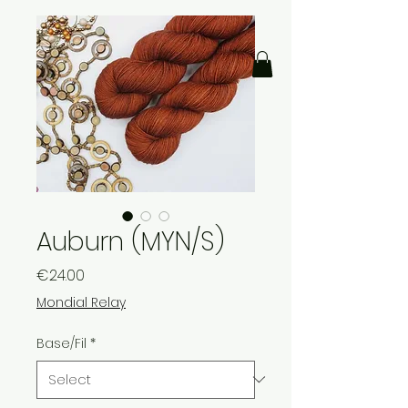
Auburn (MYN/S)
Price
€24.00
Mondial Relay
Base/Fil
*