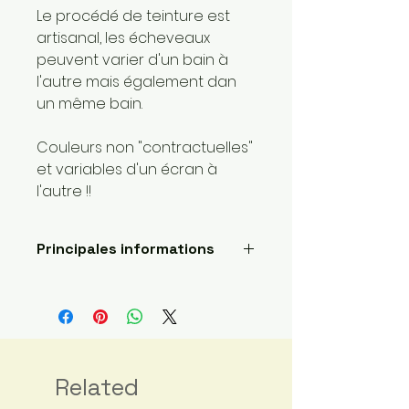
Le procédé de teinture est
artisanal, les écheveaux
peuvent varier d'un bain à
l'autre mais également dan
un même bain.
Couleurs non "contractuelles"
et variables d'un écran à
l'autre !!
Principales informations
Longueur: 400 mètres
Poids de la laine: 1 super fin
Fait main
Envoyé par une petite
entreprise basée ici :
France
Related
Matériaux : Fibre principale: