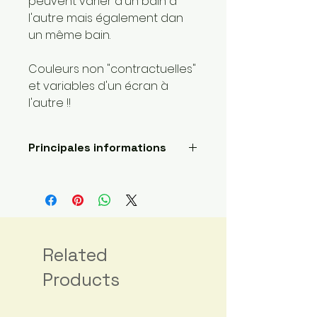
peuvent varier d'un bain à
l'autre mais également dan
un même bain.
Couleurs non "contractuelles"
et variables d'un écran à
l'autre !!
Principales informations
Longueur: 400 mètres
Poids de la laine: 1 super fin
Fait main
Envoyé par une petite
entreprise basée ici :
France
Related
Matériaux : Fibre principale:
Products
Laine; Fibre secondaire: Yack