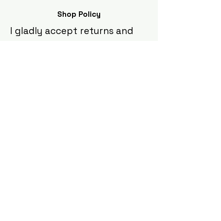
Shop Policy
I gladly accept returns and
exchanges
Contact me within: 5 days of delivery
Ship items back within: 10 days of
delivery
I don't accept cancellations
But please contact me if you have any
problems with your order.
The following items can't be
returned or exchanged
Because of the nature of these items,
unless they arrive damaged or
defective, I can't accept returns for:
Custom or personalized order