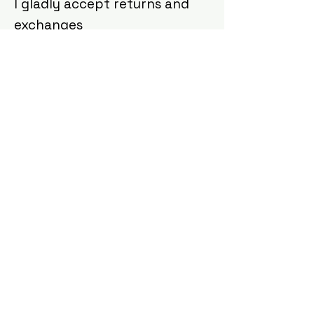
I gladly accept returns and
exchanges
Contact me within: 5 days of delivery
Ship items back within: 10 days of
delivery
I don't accept cancellations
But please contact me if you have any
problems with your order.
The following items can't be
returned or exchanged
Because of the nature of these items,
unless they arrive damaged or
defective, I can't accept returns for:
Custom or personalized order
Conditions of return
Buyers are responsible for return