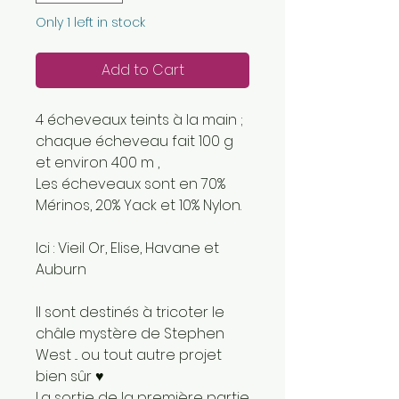
Only 1 left in stock
Add to Cart
4 écheveaux teints à la main ;
chaque écheveau fait 100 g
et environ 400 m ,
Les écheveaux sont en 70%
Mérinos, 20% Yack et 10% Nylon.
Ici : Vieil Or, Elise, Havane et
Auburn
Il sont destinés à tricoter le
châle mystère de Stephen
West ... ou tout autre projet
bien sûr ♥
La sortie de la première partie