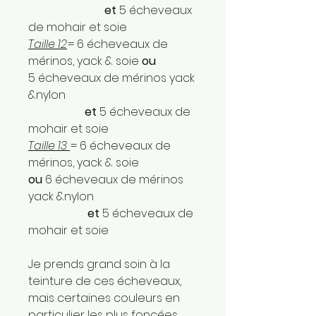
et
5 écheveaux
de mohair et soie
Taille 12
= 6 écheveaux de
mérinos, yack & soie
ou
5 écheveaux de mérinos yack
&nylon
et
5 écheveaux de
mohair et soie
Taille 13
= 6 écheveaux de
mérinos, yack & soie
ou
6 écheveaux de mérinos
yack &nylon
et
5 écheveaux de
mohair et soie
Je prends grand soin à la
teinture de ces écheveaux,
mais certaines couleurs en
particulier les plus foncées