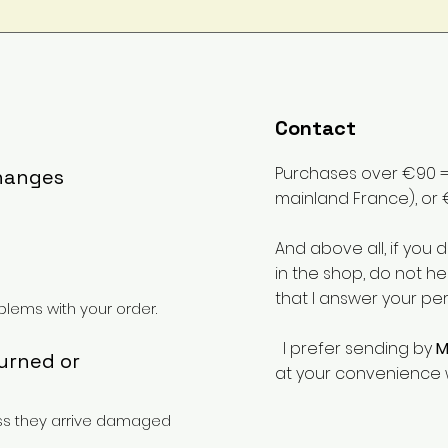
Contact
Purchases over €90 = 
changes
mainland France), or 
And above all, if you 
in the shop, do not he
that I answer your pe
lems with your order.
I prefer sending by
M
turned or
at your convenience 
ess they arrive damaged