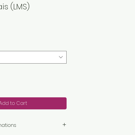
is (LMS)
Add to Cart
mations