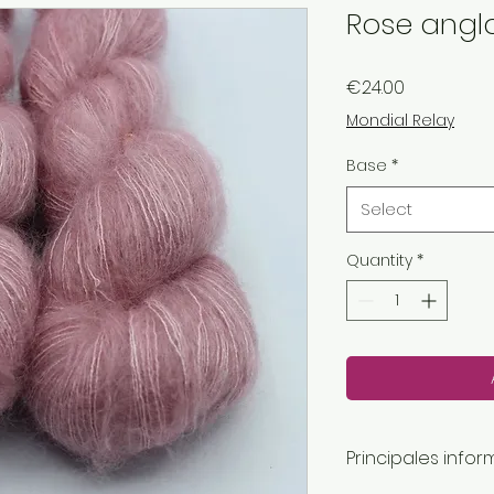
Rose angla
Price
€24.00
Mondial Relay
Base
*
Select
Quantity
*
Principales infor