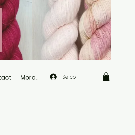
tact
More...
Se connecter