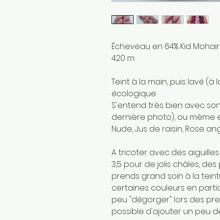
Écheveau en 64% Kid Mohair 
420 m
Teint à la main, puis lavé (à
écologique
S'entend très bien avec so
dernière photo), ou même e
Nude, Jus de raisin, Rose angl
A tricoter avec des aiguilles
3,5 pour de jolis châles, des
prends grand soin à la tein
certaines couleurs en parti
peu "dégorger" lors des prem
possible d'ajouter un peu d