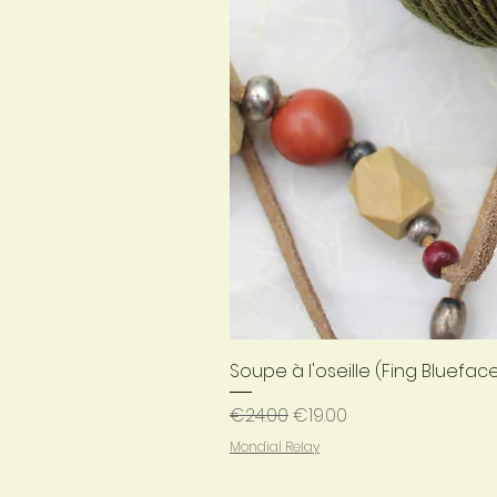
Soupe à l'oseille (Fing Bluefac
Regular Price
Sale Price
€24.00
€19.00
Mondial Relay