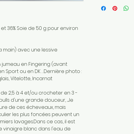
Longueur: 420 
Poids de la lain
Fait main
Envoyé par une 
France
et 36% Soie de 50 g pour environ
Matériaux : Fibre
secondaire: Soi
 la main) avec une lessive
n jumeau en Fingering (avant
n Sport ou en DK …Dernière photo :
ais, Vitelotte, Incarnat
 de 2,5 à 4 et/ou crocheter en 3 -
 pulls d'une grande douceur, ...Je
ture de ces écheveaux, mais
culier les plus foncées peuvent un
iers lavages.Dans ce cas, il est
e vinaigre blanc dans l'eau de