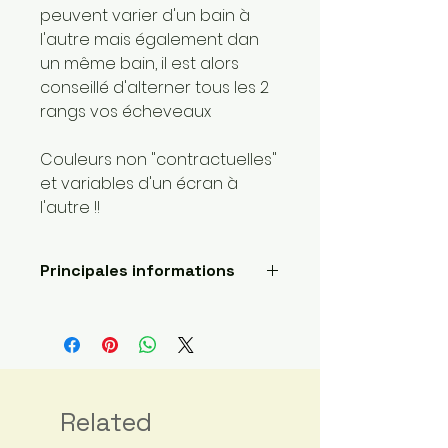
peuvent varier d'un bain à
l'autre mais également dan
un même bain, il est alors
conseillé d'alterner tous les 2
rangs vos écheveaux
Couleurs non "contractuelles"
et variables d'un écran à
l'autre !!
Principales informations
Longueur: 420 mètres
Poids de la laine: 0 dentelle
Fait main
Envoyé par une petite
entreprise basée ici :
France
Related
Matériaux : Fibre principale: