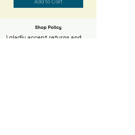
Add to Cart
Shop Policy
I gladly accept returns and
exchanges
Contact me within: 5 days of delivery
Ship items back within: 10 days of
delivery
I don't accept cancellations
But please contact me if you have any
problems with your order.
The following items can't be
returned or exchanged
Because of the nature of these items,
unless they arrive damaged or