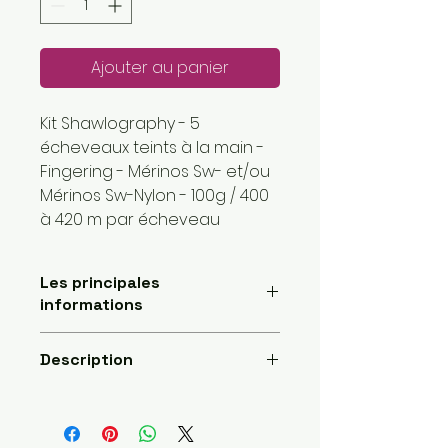
Ajouter au panier
Kit Shawlography - 5
écheveaux teints à la main -
Fingering - Mérinos Sw- et/ou
Mérinos Sw-Nylon - 100g / 400
à 420 m par écheveau
Les principales
informations
Longueur: 2000 mètres
Description
Poids de la laine: 1 super fin
Fait main
5 écheveaux teints à la main,
Envoyé par une petite
chaque écheveau fait 100 g et
entreprise basée ici :
environ 400 m ,
France