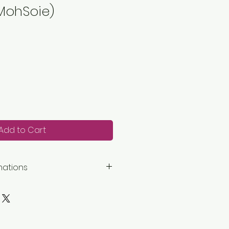
MohSoie)
Add to Cart
mations
mètres
e: 0 dentelle
petite entreprise basée ici :