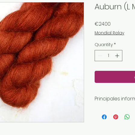
Auburn (L 
Price
€24.00
Mondial Relay
Quantity
*
Principales infor
Longueur: 420 
Poids de la lain
Fait main
Envoyé par une 