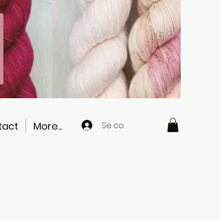
tact
More...
Se connecter