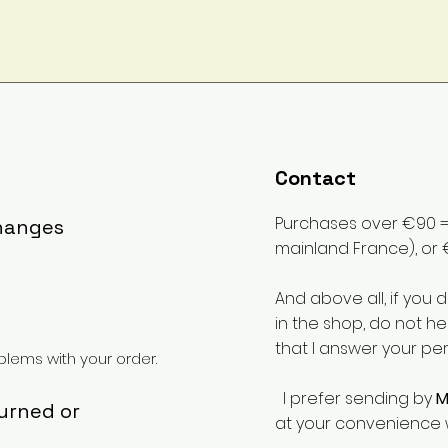
Contact
Purchases over €90 = 
changes
mainland France), or 
And above all, if you 
in the shop, do not he
that I answer your pe
lems with your order.
I prefer sending by
M
turned or
at your convenience 