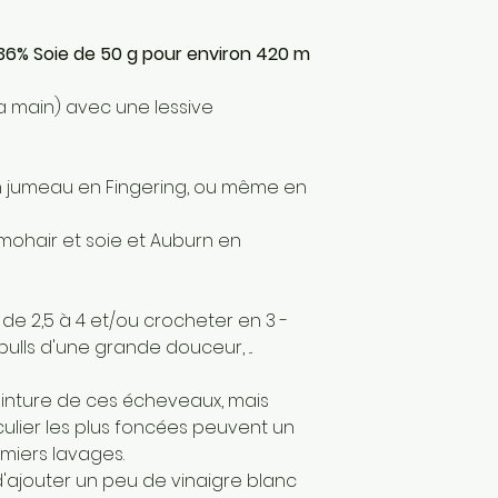
France
Matériaux : Fibre
secondaire: Soi
36% Soie de 50 g pour environ 420 m
 la main) avec une lessive
n jumeau en Fingering, ou même en
mohair et soie et Auburn en
 de 2,5 à 4 et/ou crocheter en 3 -
pulls d'une grande douceur, ...
einture de ces écheveaux, mais
culier les plus foncées peuvent un
miers lavages.
 d'ajouter un peu de vinaigre blanc