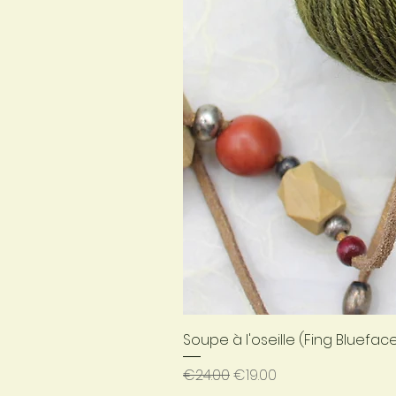
Soupe à l'oseille (Fing Bluefac
Regular Price
Sale Price
€24.00
€19.00