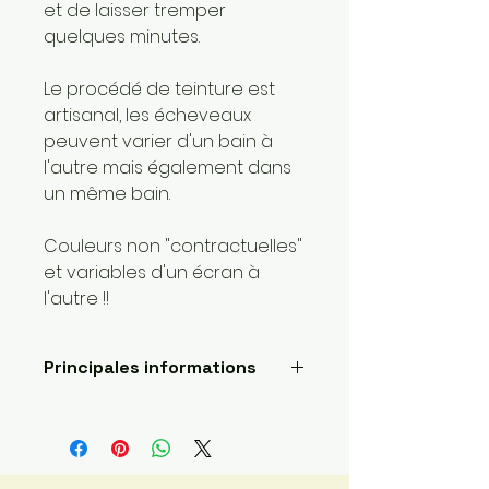
et de laisser tremper
quelques minutes.
Le procédé de teinture est
artisanal, les écheveaux
peuvent varier d'un bain à
l'autre mais également dans
un même bain.
Couleurs non "contractuelles"
et variables d'un écran à
l'autre !!
Principales informations
Longueur: 400 mètres
Poids de la laine: 1 super fin
Fait main
Envoyé par une petite