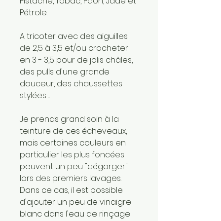
Pistache, Tabac, Paon, Jade et
Pétrole.
A tricoter avec des aiguilles
de 2,5 à 3,5 et/ou crocheter
en 3 - 3,5 pour de jolis châles,
des pulls d'une grande
douceur, des chaussettes
stylées ...
Je prends grand soin à la
teinture de ces écheveaux,
mais certaines couleurs en
particulier les plus foncées
peuvent un peu "dégorger"
lors des premiers lavages.
Dans ce cas, il est possible
d'ajouter un peu de vinaigre
blanc dans l'eau de rinçage