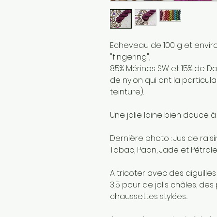
Echeveau de 100 g et envir
"fingering",
85% Mérinos SW et 15% de D
de nylon qui ont la particul
teinture).
Une jolie laine bien douce 
Dernière photo : Jus de raisi
Tabac, Paon, Jade et Pétrole
A tricoter avec des aiguilles
3,5 pour de jolis châles, de
chaussettes stylées...