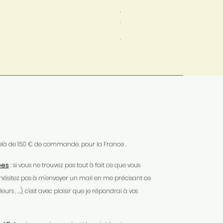
Bleu nuit (Fing Bluefaced)
Prix original
Prix promotionnel
24,00 €
19,00 €
Mondial Relay
 delà de 150 € de commande. pour la France .
ées
: si vous ne trouvez pas tout à fait ce que vous
'hésitez pas à m'envoyer un mail en me précisant ce
urs , …), c'est avec plaisir que je répondrai à vos