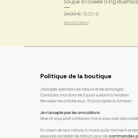
Soupe à l'oseille (Fing Bluefac
Prix original
Prix promotionnel
24,00 €
19,00 €
Mondial Relay
Politique de la boutique
J'accepte volontiers les retours et les échanges :
Contactez moi dans les 5 jours suivant la livraison
Renvoyez les articles sous : 10 jours après la livraison
Je n'accepte pas les annulations
.
Mais s'il vous plaît contactez moï si vous avez des pr
En raison de leur nature, à moins qu'ils n'arrivent e
peux pas accepter les retours pour les
commandes pe