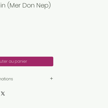
sin (Mer Don Nep)
uter au panier
mations
mètres
: 1 super fin
petite entreprise basée ici :