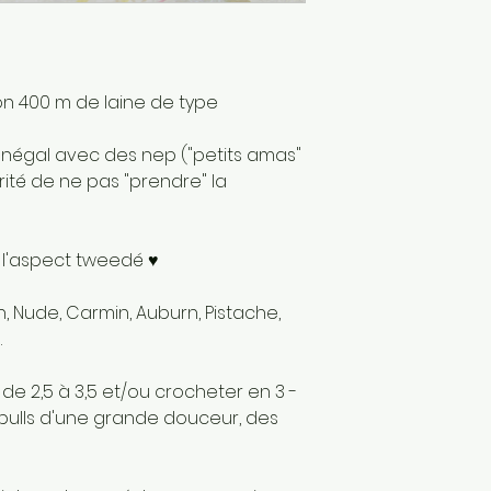
France
Matériaux : Fibre
secondaire: Nyl
on 400 m de laine de type
onégal avec des nep ("petits amas"
arité de ne pas "prendre" la
à l'aspect tweedé ♥
n, Nude, Carmin, Auburn, Pistache,
.
 de 2,5 à 3,5 et/ou crocheter en 3 -
s pulls d'une grande douceur, des