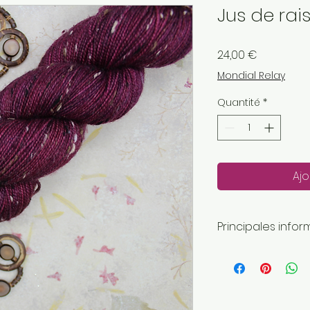
Jus de rai
Prix
24,00 €
Mondial Relay
Quantité
*
Ajo
Principales infor
Longueur: 400 
Poids de la laine
Fait main
Envoyé par une 