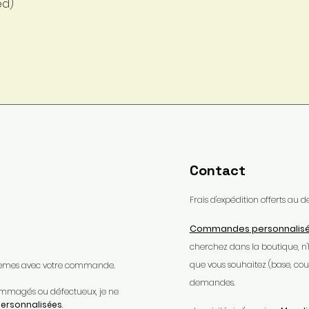
Aperçu rapide
ed)
Contact
Frais d'expédition offerts au
Commandes personnalis
cherchez dans la boutique, n
que vous souhaitez (base, coule
oblèmes avec votre commande.​
demandes.
ndommagés ou défectueux, je ne
rsonnalisées
.​