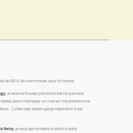
Prix original
Prix promotionnel
24,00 €
19,00 €
Mondial Relay
 delà de 150 € de commande. pour la France .
ées
: si vous ne trouvez pas tout à fait ce que vous
'hésitez pas à m'envoyer un mail en me précisant ce
urs , …), c'est avec plaisir que je répondrai à vos
l Relay
, je vous demanderai le point à votre