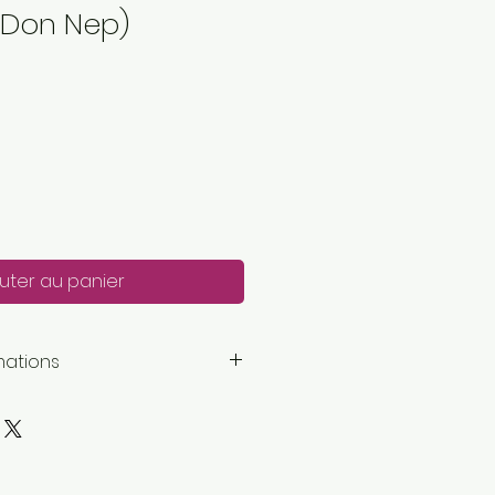
 Don Nep)
uter au panier
mations
mètres
: 1 super fin
petite entreprise basée ici :