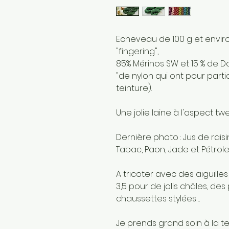
Echeveau de 100 g et envir
"fingering",
85% Mérinos SW et 15 % de 
"de nylon qui ont pour parti
teinture).
Une jolie laine à l'aspect t
Dernière photo : Jus de raisi
Tabac, Paon, Jade et Pétrole
A tricoter avec des aiguilles
3,5 pour de jolis châles, de
chaussettes stylées ...
Je prends grand soin à la t