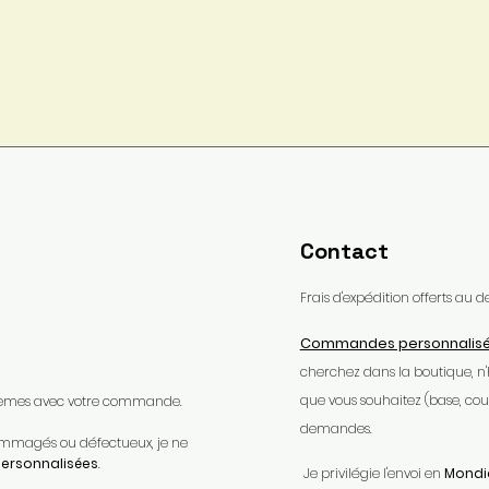
Contact
Frais d'expédition offerts au
Commandes personnalis
cherchez dans la boutique, n
que vous souhaitez (base, coule
oblèmes avec votre commande.​
demandes.
ndommagés ou défectueux, je ne
rsonnalisées
.​
Je privilégie l'envoi en
Mondia