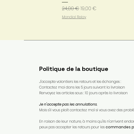
Prix original
Prix promotionnel
24,00 €
19,00 €
Mondial Relay
Politique de la boutique
J'accepte volontiers les retours et les échanges :
Contactez moi dans les 5 jours suivant la livraison
Renvoyez les articles sous : 10 jours après la livraison
Je n'accepte pas les annulations
.
Mais s'il vous plaît contactez moï si vous avez des pr
En raison de leur nature, à moins qu'ils n'arrivent e
peux pas accepter les retours pour les
commandes pe