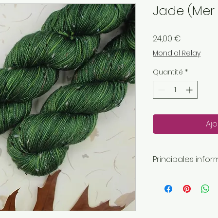
Jade (Mer
Prix
24,00 €
Mondial Relay
Quantité
*
Ajo
Principales infor
Longueur: 400 
Poids de la laine
Fait main
Envoyé par une 