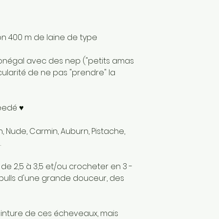
France
Matériaux : Fibre
secondaire: Nyl
on 400 m de laine de type
Donégal avec des nep ("petits amas
cularité de ne pas "prendre" la
weedé ♥
n, Nude, Carmin, Auburn, Pistache,
.
 de 2,5 à 3,5 et/ou crocheter en 3 -
s pulls d'une grande douceur, des
einture de ces écheveaux, mais