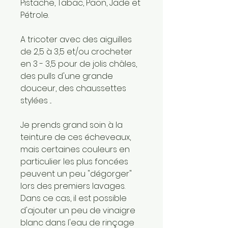
Pistache, Tabac, Paon, Jade et
Pétrole.
A tricoter avec des aiguilles
de 2,5 à 3,5 et/ou crocheter
en 3 - 3,5 pour de jolis châles,
des pulls d'une grande
douceur, des chaussettes
stylées ...
Je prends grand soin à la
teinture de ces écheveaux,
mais certaines couleurs en
particulier les plus foncées
peuvent un peu "dégorger"
lors des premiers lavages.
Dans ce cas, il est possible
d'ajouter un peu de vinaigre
blanc dans l'eau de rinçage